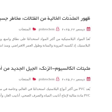
ظهور الملدّنات الخالية من الفثالات: مخاطر ج
المنتجات
ديسمبر 22, 2025
pishrochem
البلاستيك، إذ تُكسبه المرونة والمتانة وطول العمر الافتراضي. ومنذ انتشار جائحة كوفيد-19، ازداد استخدام الكمامات الطبية أحاد
مثبتات الكالسيوم-الزنك: الجيل الجديد من أنابيب PVC الخالية من
المنتجات
ديسمبر 20, 2025
pishrochem
PVC مادة مثالية لإنتاج أنابيب المياه والصرف الصحي، أنابيب الغاز، وأنابيب PVC الصناعية. ومع ذلك، فإن PVC حساس لدرجات…