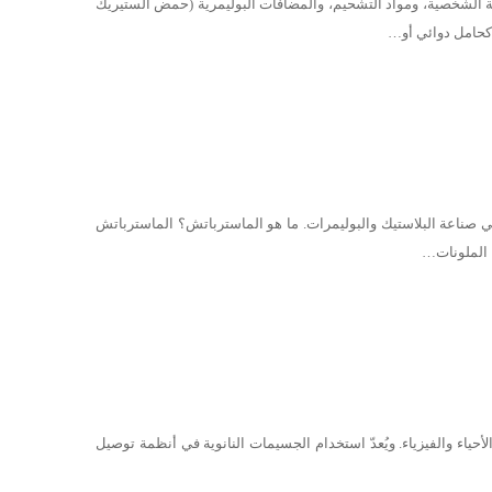
ة الشخصية، ومواد التشحيم، والمضافات البوليمرية (حمض الستيريك
 كحامل دوائي أو…
في صناعة البلاستيك والبوليمرات. ما هو الماسترباتش؟ الماسترباتش
أحياء والفيزياء. ويُعدّ استخدام الجسيمات النانوية في أنظمة توصيل