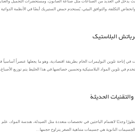
حيث يدخل في العديد من الصناعات مثل صناعة الصابون، ومستحضرات التجميل والعناي
انخفاض التكلفة، والتوافق البيئي، يُستخدم حمض الستيريك أيضًا في الأنظمة الدوائية
ترباتش البلاستيك
 في إتاحة تلوين البوليمرات الخام بطريقة اقتصادية، وهو ما يجعلها عنصراً أساسياً 
والتقنيات الحديثة
طورًا وجذبًا لاهتمام الباحثين في تخصصات متعددة مثل الصيدلة، هندسة المواد، علم ال
مية. الجسيمات النانوية هي جسيمات متناهية الصغر يتراوح حجمها…