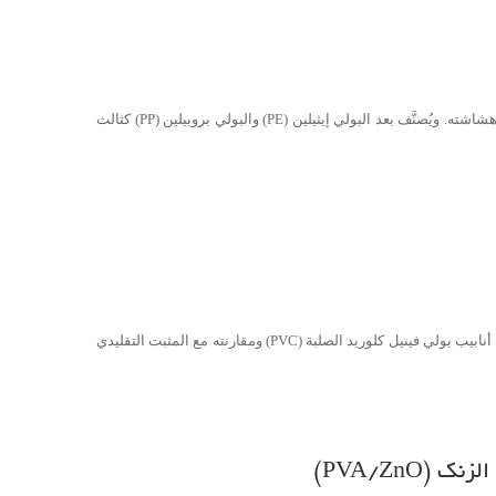
يُعد بولي فينيل كلوريد (Polyvinyl Chloride – PVC) واحدًا من أهم البوليمرات اللدنة حراريًا في صناعة البلاستيك. يتميز PVC النقي بلونه الأبيض وصلابته وهشاشته. ويُصنَّف بعد البولي إيثيلين (PE) والبولي بروبيلين (PP) كثالث
دراسة أداء المُثبِّت العضوي (OBS) في أنابيب PVC مقارنةً بالرصاص والزنك الكالسيومي (CaZn) في هذه الدراسة، تم تقييم أداء المُثبِّت العضوي (OBS) في أنابيب بولي فينيل كلوريد الصلبة (PVC) ومقارنته مع المثبت التقليدي
PVA/ZnO)