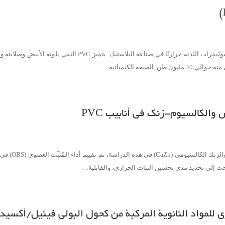
صيغة الكيميائية…
مواد النانوية المركبة من كحول البولي فينيل/أكسيد الزنك (