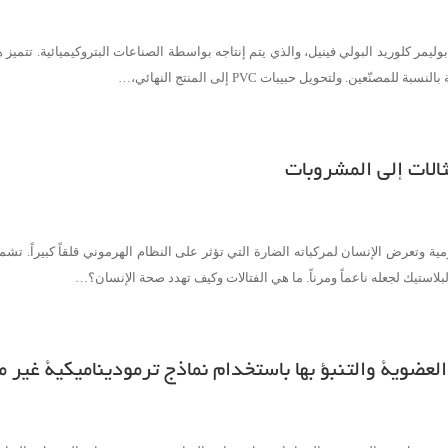
هز للمعالجة من بوليمر كلوريد البولي فينيل، والذي يتم إنتاجه بواسطة الصناعات البتروكيميائية
ن. ولتحويل حبيبات PVC إلى المنتج النهائي،…
ثالات إلى المشروبات
ومية وتعرض الإنسان لمركباته الضارة التي تؤثر على النظام الهرموني قلقاً كبيراً. 
لبلاستيك لجعله ناعماً ومرناً. ما هي الفتالات وكيف تهدد صحة الإنسان؟…
ضوية والتنبؤ بها باستخدام نماذج ترموديناميكية غير مث