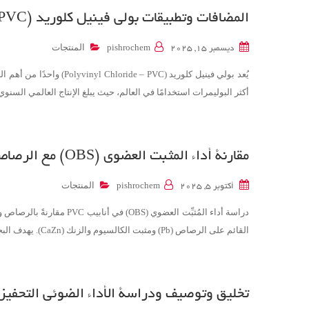
المضافات وتطبيقات بولي فينيل كلوريد (PVC)
المنتجات
ديسمبر 15, 2025
pishrochem
أكثر البوليمرات استخدامًا في العالم، حيث يبلغ الإنتاج العالمي السنوي منه حوالي 40 مليون طن. ال
مقارنة أداء المثبت العضوي (OBS) مع الرصاص والكالسيوم-زنك في أنابيب PVC
المنتجات
أكتوبر 5, 2025
pishrochem
القائم على الرصاص (Pb) ومثبت الكالسيوم والزنك (CaZn). يهدف البحث إلى تحديد مدى تحسين الثبات الحراري، والقابلية…
تخليق وتوصيف ودراسة الأداء الضوئي التحفيزي لل