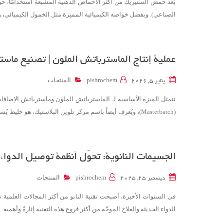
يُعد حمض الستيريك من أكثر الأحماض الدهنية المشبعة استخدامًا، 
الصناعي). وبفضل خواصه الكيميائية المميزة مثل الخمول الكيميائي، و
عملية إنتاج الماسترباتش الملون | تصنيع ماس
المنتجات
يناير 5, 2026
pishrochem
تتمثل الميزة الأساسية لـ الماسترباتش الملون وماسترباتش الإضافات
(Masterbatch)، ويُعرف أيضاً باسم مركز تلوين البلاستيك، هو خليط يُستخدم في تلوين المواد البلاستيكية وتحسين خصائصها.في هذا الخليط يتم توزيع الأصباغ، الملونات…
الجسيمات النانوية: تحوّل أنظمة توصيل الدواء 
المنتجات
ديسمبر 25, 2025
pishrochem
في السنوات الأخيرة، أصبحت تقنية النانو من أكثر المجالات العلمية ت
الدواء الحديثة والعلاج الموجّه من أكثر فروع هذه التقنية إثارةً وأه