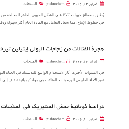
المنتجات
فبراير 22, 2026
pishrochem
يُطلق مصطلح حبيبات PVC على الشكل الحبيبي الجا
في خطوط الإنتاج، مما يجعل التعامل مع المادة الخام أكثر سهولة ودقة بالنسبة للمصنّعي
هجرة الفثالات من زجاجات البولي إيثيلين تيرف
المنتجات
فبراير 14, 2026
pishrochem
في السنوات الأخيرة، أثار الاستخدام الواسع للبلاستيك في الحياة الي
تغير الأداء الطبيعي للهرمونات. الفتالات هي مواد كيميائية تضاف إلى ا
دراسة ذوبانية حمض الستيريك في المذيبات الع
المنتجات
فبراير 11, 2026
pishrochem