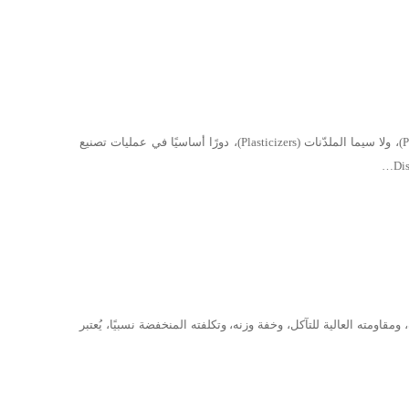
تُعدّ المواد البلاستيكية من أكثر المواد استخدامًا على نطاق واسع، وهي تشمل مواد صناعية وشبه صناعية. وتلعب الإضافات البلاستيكية (Plastic Additives)، ولا سيما الملدّنات (Plasticizers)، دورًا أساسيًا في عمليات تصنيع
الصناعية. وبفضل خصائصه الميكانيكية الجيدة، ومقاومته العالية للتآكل، وخفة وزنه، وتكلفته المنخفضة نسبيًا، يُعتبر