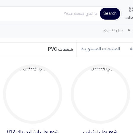
Search
ئات
بنا
دليل التسوق
ة
المنتجات المستوردة
شمعات PVC
شمع بولي إيثيلين
شمع بولي ايثيلين باك 012