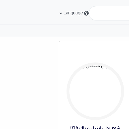
شمع بولي ايثيلين باك 015