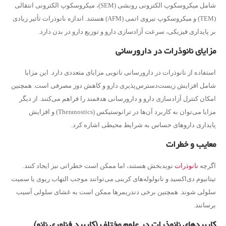
شامل میکروسکوپ الکترونی روبشی (SEM)، میکروسکوپ الکترونی انتقالی
(TEM) و میکروسکوپ نیروی اتمی (AFM) هستند. اندازه نانوذرات تأثیر زیادی
بر پایداری فیزیکی، سرعت آزادسازی دارو و توزیع دارو در بدن دارد.
مزایای نانوذرات در دارورسانی
استفاده از نانوذرات در دارورسانی نانویی مزایای متعددی دارد. این مزایا
شامل افزایش زیست‌دسترس‌پذیری دارو و کاهش دوز مصرفی است. همچنین
امکان کنترل آزادسازی دارو و دارورسانی هدفمند را فراهم می‌کنند. از دیگر
مزایا می‌توان به کاربرد آن‌ها در ترانوستیکس (Theranostics) و افزایش
پایداری داروهای حساس به شرایط محیطی اشاره کرد.
معایب و خطرات
اگرچه
نانوذرات
نویدبخش هستند، اما ممکن است خطراتی نیز ایجاد کنند.
تیتانیوم دی‌اکسید و نانولوله‌های کربنی می‌توانند موجب التهاب ریوی یا سمیت
سلولی شوند. همچنین برخی دندریمرها ممکن است به غشای سلولی آسیب
برسانند.
کاربردهای نانوذرات در علوم مختلف (کاربرد فناوری نانو)