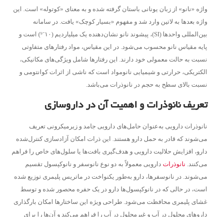
واژه «نانو» از زبان یونانی باستان گرفته شده و به معنای «کوتوله» است. این
واژه بعدها به لاتین وارد شد و مفهوم «بسیار کوچک» یافت. در سامانه
بین‌المللی واحدها (SI)، پیشوند نانو نشان‌دهنده یک میلیاردیم (۱۰⁻⁹) است و
پایه مقیاس نانو محسوب می‌شود. در این مقیاس، مواد رفتارهای متفاوتی
نسبت به حالت معمولی خود دارند. این رفتارها شامل ویژگی‌های مکانیکی،
الکتریکی، حرارتی و شیمیایی نانومواد است که ناشی از اثرات کوانتومی و
نسبت بالای سطح به حجم در نانوذرات می‌باشد.
تعریف نانوذرات و اهمیت آن در داروسازی
نانوذرات دارویی به‌عنوان حامل‌های دارویی جامد و زیرمیکرونی تعریف
می‌شوند که قادر به حمل دارو هستند. این ذرات امکان آزادسازی کنترل‌شده
دارو، افزایش حلالیت دارویی و هدف‌گیری بافت‌ها یا سلول‌های خاص را فراهم
می‌کنند.
نانوذرات
دارویی معمولاً به دو نوع نانوسفر و نانوکپسول تقسیم
می‌شوند. در نانوسفرها، دارو به‌طور یکنواخت در ماتریس پلیمری توزیع شده
است، در حالی که در نانوکپسول‌ها دارو در یک حفره محصور شده و توسط
غشای پلیمری محافظت می‌شود. طراحی ویژه این ساختارها امکان بارگذاری
داروهای محلول در آب و غیرمحلول در آب را فراهم می‌کند و آن‌ها را برای