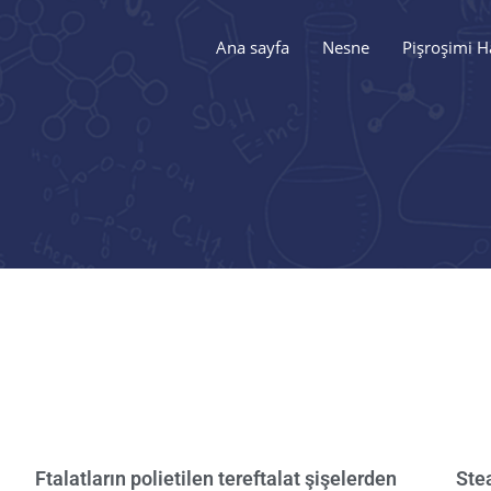
Ana sayfa
Nesne
Pişroşimi Ha
Ftalatların polietilen tereftalat şişelerden
Ste