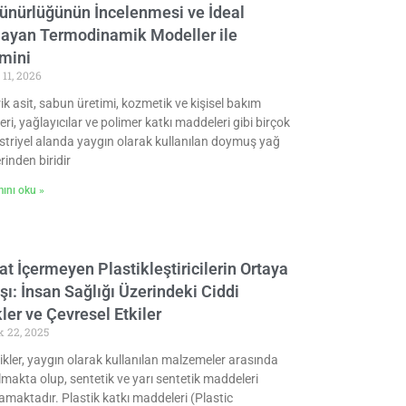
ünürlüğünün İncelenmesi ve İdeal
ayan Termodinamik Modeller ile
mini
 11, 2026
ik asit, sabun üretimi, kozmetik ve kişisel bakım
eri, yağlayıcılar ve polimer katkı maddeleri gibi birçok
triyel alanda yaygın olarak kullanılan doymuş yağ
erinden biridir
ını oku »
at İçermeyen Plastikleştiricilerin Ortaya
şı: İnsan Sağlığı Üzerindeki Ciddi
ler ve Çevresel Etkiler
k 22, 2025
ikler, yaygın olarak kullanılan malzemeler arasında
lmakta olup, sentetik ve yarı sentetik maddeleri
maktadır. Plastik katkı maddeleri (Plastic