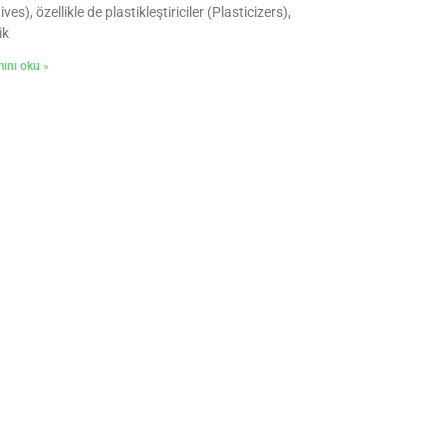
ves), özellikle de plastikleştiriciler (Plasticizers),
ik
ını oku »