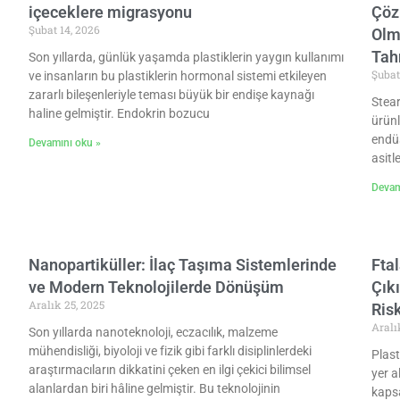
içeceklere migrasyonu
Çöz
Şubat 14, 2026
Olm
Tah
Son yıllarda, günlük yaşamda plastiklerin yaygın kullanımı
Şubat
ve insanların bu plastiklerin hormonal sistemi etkileyen
zararlı bileşenleriyle teması büyük bir endişe kaynağı
Stear
haline gelmiştir. Endokrin bozucu
ürünl
endüs
Devamını oku »
asitl
Devam
Nanopartiküller: İlaç Taşıma Sistemlerinde
Ftal
ve Modern Teknolojilerde Dönüşüm
Çıkı
Aralık 25, 2025
Risk
Aralı
Son yıllarda nanoteknoloji, eczacılık, malzeme
mühendisliği, biyoloji ve fizik gibi farklı disiplinlerdeki
Plast
araştırmacıların dikkatini çeken en ilgi çekici bilimsel
yer a
alanlardan biri hâline gelmiştir. Bu teknolojinin
kapsa