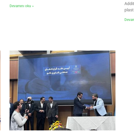
Additi
Devamını oku »
plast
Devam