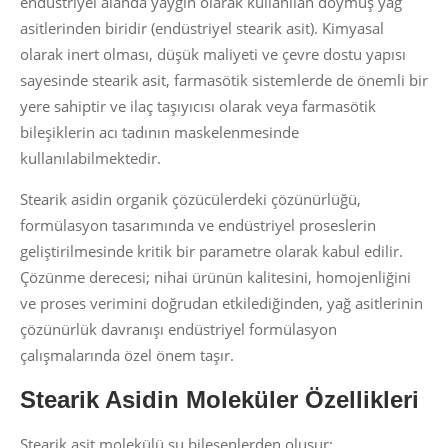
endüstriyel alanda yaygın olarak kullanılan doymuş yağ
asitlerinden biridir (endüstriyel stearik asit). Kimyasal
olarak inert olması, düşük maliyeti ve çevre dostu yapısı
sayesinde stearik asit, farmasötik sistemlerde de önemli bir
yere sahiptir ve ilaç taşıyıcısı olarak veya farmasötik
bileşiklerin acı tadının maskelenmesinde
kullanılabilmektedir.
Stearik asidin organik çözücülerdeki çözünürlüğü,
formülasyon tasarımında ve endüstriyel proseslerin
geliştirilmesinde kritik bir parametre olarak kabul edilir.
Çözünme derecesi; nihai ürünün kalitesini, homojenliğini
ve proses verimini doğrudan etkilediğinden, yağ asitlerinin
çözünürlük davranışı endüstriyel formülasyon
çalışmalarında özel önem taşır.
Stearik Asidin Moleküler Özellikleri
Stearik asit molekülü şu bileşenlerden oluşur: