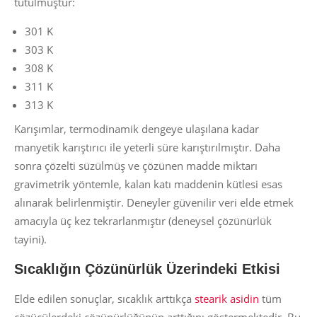
tutulmuştur:
301 K
303 K
308 K
311 K
313 K
Karışımlar, termodinamik dengeye ulaşılana kadar
manyetik karıştırıcı ile yeterli süre karıştırılmıştır. Daha
sonra çözelti süzülmüş ve çözünen madde miktarı
gravimetrik yöntemle, kalan katı maddenin kütlesi esas
alınarak belirlenmiştir. Deneyler güvenilir veri elde etmek
amacıyla üç kez tekrarlanmıştır (deneysel çözünürlük
tayini).
Sıcaklığın Çözünürlük Üzerindeki Etkisi
Elde edilen sonuçlar, sıcaklık arttıkça
stearik asidin
tüm
çözücülerdeki çözünürlüğünün arttığını göstermektedir. Bu