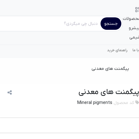
حصولات
جستجو
یشرو
یمی
 ما
راهنمای خرید
پیگمنت های معدنی
پیگمنت های معدنی
کد محصول
Mineral pigments