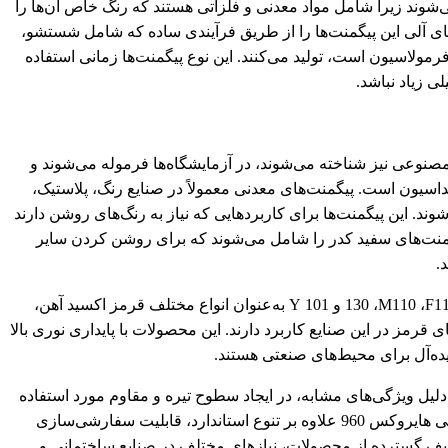
می‌شوند زیرا شامل مواد معدنی و فلزاتی هستند که رنگ خاص آن‌ها را
‌های آلی این پیگمنت‌ها را از طریق فرآیندی ساده که شامل شستشو،
مولاسیون است، تولید می‌کنند. این نوع پیگمنت‌ها زمانی استفاده
 زیاد نباشد.
 مصنوعی نیز شناخته می‌شوند، در آزمایشگاه‌ها فرموله می‌شوند و
سیداسیون است. پیگمنت‌های معدنی معمولاً در صنایع رنگ، پلاستیک،
د. این پیگمنت‌ها برای کاربردهایی که نیاز به رنگ‌های روشن دارند
منت‌های سفید کدر را شامل می‌شوند که برای روشن کردن سایر
.
F
، 110
M
، 130 و 101
Y
به‌عنوان انواع مختلف قرمز اکسید آهن،
 قرمز در این صنایع کاربرد دارند. این محصولات با پایداری نوری بالا
یده‌آل برای محیط‌های صنعتی هستند.
شکی هایروکس 750 نیز به دلیل ویژگی‌های مشابه، در ایجاد سطوح تیره و مقاوم مورد استفاده
قرار می‌گیرد. همچنین، رنگدانه نارنجی هایروکس 960 علاوه بر تنوع استاندارد، قابلیت سفارشی‌سازی
طیف گسترده از محصولات، نیازهای مختلف در صنایع ساختمانی و