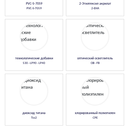
PVC-S-7059
2-Этилгексил акрилат
PVC-S-7059
2-EHA
технологические добавки
оптический осветлитель
530 - LP90 - LP40
OB - FB
диоксид титана
хлорированный полиэтилен
Tio2
CPE