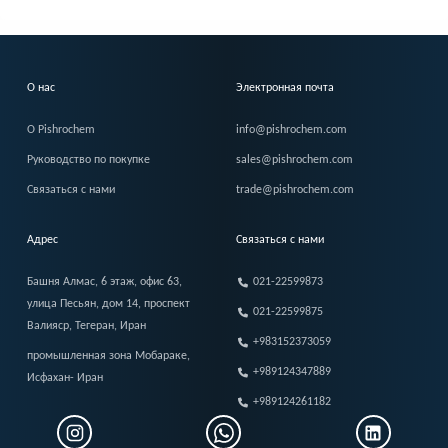
О нас
Электронная почта
О Pishrochem
info@pishrochem.com
Руководство по покупке
sales@pishrochem.com
Связаться с нами
trade@pishrochem.com
Адрес
Связаться с нами
Башня Алмас, 6 этаж, офис 63,
021-22599873
улица Песьян, дом 14, проспект
021-22599875
Валияср, Тегеран, Иран
+983152373059
промышленная зона Мобараке,
+989124347889
Исфахан- Иран
+989124261182