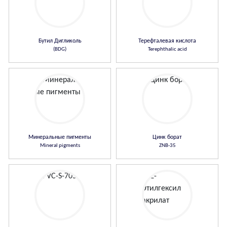
Бутил Дигликоль
Терефталевая кислота
(BDG)
Terephthalic acid
Минеральные пигменты
Цинк борат
Mineral pigments
ZNB-35