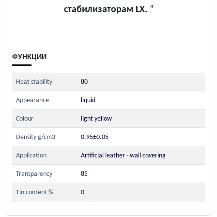
стабилизаторам LX.
”
ФУНКЦИИ
Heat stability
80
Appearance
liquid
Colour
light yellow
Density g/cm3
0.95±0.05
Application
Artificial leather - wall covering
Transparency
85
Tin content %
0