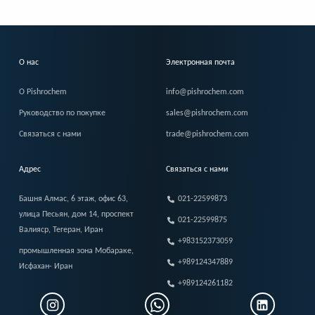
О нас
Электронная почта
О Pishrochem
info@pishrochem.com
Руководство по покупке
sales@pishrochem.com
Связаться с нами
trade@pishrochem.com
Адрес
Связаться с нами
Башня Алмас, 6 этаж, офис 63,
021-22599873
улица Песьян, дом 14, проспект
021-22599875
Валияср, Тегеран, Иран
+983152373059
промышленная зона Мобараке,
+989124347889
Исфахан- Иран
+989124261182