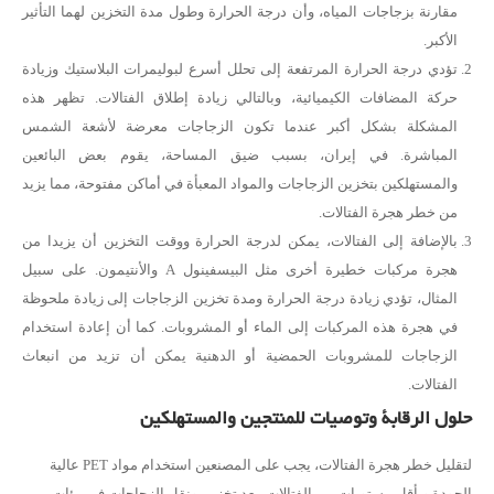
مقارنة بزجاجات المياه، وأن درجة الحرارة وطول مدة التخزين لهما التأثير
الأكبر.
تؤدي درجة الحرارة المرتفعة إلى تحلل أسرع لبوليمرات البلاستيك وزيادة
حركة المضافات الكيميائية، وبالتالي زيادة إطلاق الفتالات. تظهر هذه
المشكلة بشكل أكبر عندما تكون الزجاجات معرضة لأشعة الشمس
المباشرة. في إيران، بسبب ضيق المساحة، يقوم بعض البائعين
والمستهلكين بتخزين الزجاجات والمواد المعبأة في أماكن مفتوحة، مما يزيد
من خطر هجرة الفتالات.
بالإضافة إلى الفتالات، يمكن لدرجة الحرارة ووقت التخزين أن يزيدا من
هجرة مركبات خطيرة أخرى مثل البيسفينول A والأنتيمون. على سبيل
المثال، تؤدي زيادة درجة الحرارة ومدة تخزين الزجاجات إلى زيادة ملحوظة
في هجرة هذه المركبات إلى الماء أو المشروبات. كما أن إعادة استخدام
الزجاجات للمشروبات الحمضية أو الدهنية يمكن أن تزيد من انبعاث
الفتالات.
حلول الرقابة وتوصيات للمنتجين والمستهلكين
لتقليل خطر هجرة الفتالات، يجب على المصنعين استخدام مواد PET عالية
الجودة وبأقل مستويات من الفتالات. يعد تخزين ونقل الزجاجات في بيئات