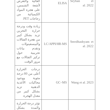
Seyhan et
العالية والتعرض
ELISA
al. 2022
لأشعة الشمس،
على هجرة المواد
الكيميائية من
زجاجات PET.
زيادة وقت ودرجة
حرارة التخزين
تزيد بشكل كبير
من هجرة الفثالات
Sreedhashyam et
LC/APPI/HR-MS
والبيسفينولات
al. 2022
وتقدم بيانات
تجريبية حول
تركيز الفثالات مع
مرور الوقت.
درجات الحرارة
أعلى من 80 درجة
مئوية ووجود
Wang et al. 2023
GC–MS
محاكيات الأغذية
الدهنية تزيد
بشكل كبير من
معدل الهجرة.
تؤثر درجة الحرارة
والمدة بشكل