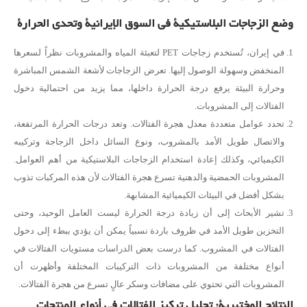
وضع الزجاجات البلاستيكية في السوق الإيرانية وتحدي الحرارة
في إيران، تُستخدم زجاجات PET لتعبئة المياه والمشروبات نظراً لسعرها
المنخفض وسهولة الوصول إليها. تعرض الزجاجات لأشعة الشمس المباشرة
وحرارة البيئة يرفع درجة الحرارة داخلها، مما يزيد من احتمالية دخول
الفتالات إلى المشروبات.
تحدد عوامل متعددة معدل هجرة الفتالات. وتعد درجات الحرارة المرتفعة،
والاتصال طويل الأمد بالمشروب، ونوع السائل داخل الزجاجة وتركيبه
الكيميائي، وكذلك إعادة استخدام الزجاجات البلاستيكية من أهم العوامل.
المشروبات الحمضية والدهنية تسرع هجرة الفتالات لأن هذه المركبات تذوب
بشكل أفضل في البيئات الكيميائية المشابهة.
تشير الأبحاث إلى أن زيادة درجة الحرارة ليست العامل الوحيد، وحتى
التخزين طويل الأمد في ظروف باردة نسبياً يمكن أن يؤدي ببطء إلى دخول
الفتالات في المشروب. كما درست بعض الدراسات مستويات الفتالات في
أنواع مختلفة من المشروبات ذات التركيبات المختلفة وأظهرت أن
المشروبات التي تحتوي على مضافات وسكر عالٍ تسرع من هجرة الفتالات.
النتائج المختبرية: تحليل تركيز الفتالات في أنواع المنتجات