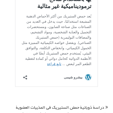
تصفّح
المقالات
دراسة ذوبانية حمض الستيريك في المذيبات العضوية