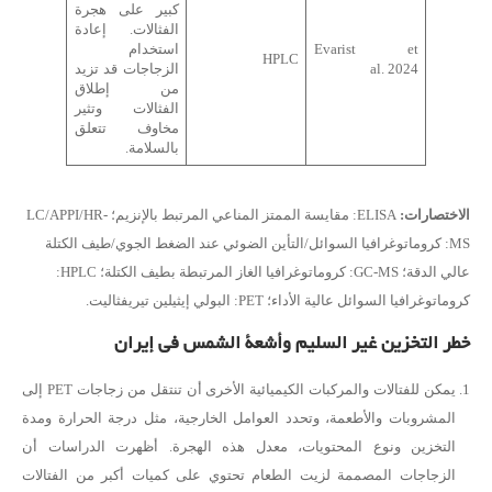
كبير على هجرة
الفثالات. إعادة
Evarist et
استخدام
HPLC
al. 2024
الزجاجات قد تزيد
من إطلاق
الفثالات وتثير
مخاوف تتعلق
بالسلامة.
الاختصارات:
ELISA: مقايسة الممتز المناعي المرتبط بالإنزيم؛ LC/APPI/HR-
MS: كروماتوغرافيا السوائل/التأين الضوئي عند الضغط الجوي/طيف الكتلة
عالي الدقة؛ GC-MS: كروماتوغرافيا الغاز المرتبطة بطيف الكتلة؛ HPLC:
كروماتوغرافيا السوائل عالية الأداء؛ PET: البولي إيثيلين تيريفثاليت.
خطر التخزين غير السليم وأشعة الشمس في إيران
يمكن للفتالات والمركبات الكيميائية الأخرى أن تنتقل من زجاجات PET إلى
المشروبات والأطعمة، وتحدد العوامل الخارجية، مثل درجة الحرارة ومدة
التخزين ونوع المحتويات، معدل هذه الهجرة. أظهرت الدراسات أن
الزجاجات المصممة لزيت الطعام تحتوي على كميات أكبر من الفتالات