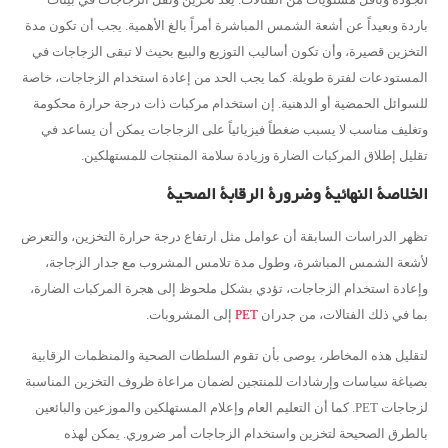
باردة وبعيداً عن أشعة الشمس المباشرة أمراً بالغ الأهمية. يجب أن تكون مدة
التخزين قصيرة، وأن تكون أساليب التوزيع والبيع بحيث لا تبقى الزجاجات في
المستودعات لفترة طويلة. كما يجب الحد من إعادة استخدام الزجاجات، خاصة
للسوائل الحمضية أو الدهنية. إن استخدام مركبات ذات درجة حرارة محكومة
وتغليف مناسب لا يسبب ضغطاً فيزيائياً على الزجاجات يمكن أن يساعد في
تقليل إطلاق المركبات الضارة وزيادة سلامة المنتجات للمستهلكين.
الخلاصة النهائية وضرورة الرقابة الصحية
تظهر الدراسات السابقة أن عوامل مثل ارتفاع درجة حرارة التخزين، والتعرض
لأشعة الشمس المباشرة، وطول مدة تلامس المشروب مع جدار الزجاجة،
وإعادة استخدام الزجاجات، تؤدي بشكل ملحوظ إلى هجرة المركبات الضارة،
بما في ذلك الفتالات، من جدران
PET
إلى المشروبات.
لتقليل هذه المخاطر، يوصى بأن تقوم السلطات الصحية والمنظمات الرقابية
بصياغة سياسات وإرشادات للمنتجين لضمان مراعاة ظروف التخزين المناسبة
لزجاجات PET. كما أن التعليم العام وإعلام المستهلكين والموزعين والبائعين
بالطرق الصحيحة لتخزين واستخدام الزجاجات أمر ضروري. يمكن لهذه