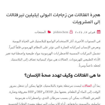
هجرة الفثالات من زجاجات البولي إيثيلين تيرفثالات
إلى المشروبات
المنتجات
فبراير 14, 2026
pishrochem
في السنوات الأخيرة، أثار الاستخدام الواسع للبلاستيك في الحياة اليومية
وتعرض الإنسان لمركباته الضارة التي تؤثر على النظام الهرموني قلقاً كبيراً.
تشمل المركبات المسببة للاضطرابات الهرمونية مواد طبيعية واصطناعية تغير
الأداء الطبيعي للهرمونات. الفتالات هي مواد كيميائية تضاف إلى البلاستيك
لجعله ناعماً ومرناً.
ما هي الفتالات وكيف تهدد صحة الإنسان؟
بما أن
الفتالات
ليست مرتبطة بقوة بالبلاستيك، فإنها يمكن أن تنتقل بمرور
الوقت إلى الماء أو الطعام. بعضها مثل DEHP و DBP و BBP معروفة وضارة.
التعرض للفتالات يمكن أن يسبب سرطان الثدي، واضطرابات هرمونية
تناسلية، والسمنة، وانخفاض أداء الإنزيمات المرتبطة بنضوج الخلايا الجنسية.