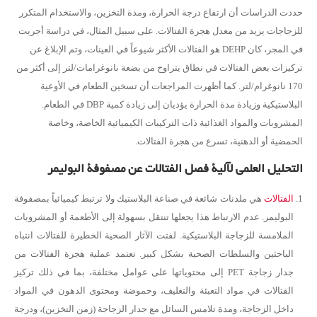
حددت الدراسات أن ارتفاع درجة الحرارة، ومدة التخزين، والاستخدام المتكرر
للزجاجات يزيد من معدل هجرة الفتالات. على سبيل المثال، في دراسة أجريت
في المجر، كان DEHP هو الفتالات الأكثر شيوعاً في العينات، وتم الإبلاغ عن
تركيزات بعض الفتالات في نطاق يتراوح من بضعة نانوغرامات/لتر إلى أكثر من
170 نانوغرام/لتر. كما أظهرت المراجعات أن تسخين الطعام في الأوعية
البلاستيكية وزيادة مدة الحرارة يؤديان إلى زيادة كمية DBP في الطعام.
المشروبات والمواد الغذائية ذات التركيبات الكيميائية الخاصة، وخاصة
الحمضية أو الدهنية، تسرع من هجرة الفتالات.
التحليل العلمي لآلية فصل الفتالات عن مصفوفة البوليمر
الفتالات
هي ملدنات شائعة في صناعة البلاستيك ولا ترتبط كيميائياً بمصفوفة
البوليمر. عدم الارتباط هذا يجعلها تنتقل بسهولة إلى الأطعمة أو المشروبات
الملامسة للزجاجة البلاستيكية. لفتت الآثار الصحية الخطيرة للفتالات انتباه
الباحثين والسلطات الصحية بشكل كبير. تعتمد عملية هجرة الفتالات من
جدار زجاجة PET إلى محتوياتها على عوامل مختلفة، بما في ذلك تركيز
الفتالات في مواد التعبئة والتغليف، وحموضة ومحتوى الدهون في المواد
داخل الزجاجة، ومدة تلامس السائل مع جدار الزجاجة (زمن التخزين)، ودرجة