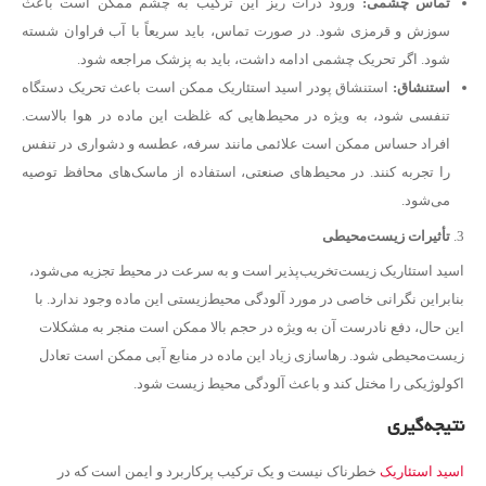
تماس چشمی
:
ورود ذرات ریز این ترکیب به چشم ممکن است باعث
سوزش و قرمزی شود. در صورت تماس، باید سریعاً با آب فراوان شسته
شود. اگر تحریک چشمی ادامه داشت، باید به پزشک مراجعه شود.
استنشاق
:
استنشاق پودر اسید استئاریک ممکن است باعث تحریک دستگاه
تنفسی شود، به ویژه در محیط‌هایی که غلظت این ماده در هوا بالاست.
افراد حساس ممکن است علائمی مانند سرفه، عطسه و دشواری در تنفس
را تجربه کنند. در محیط‌های صنعتی، استفاده از ماسک‌های محافظ توصیه
می‌شود.
تأثیرات زیست‌محیطی
اسید استئاریک زیست‌تخریب‌پذیر است و به سرعت در محیط تجزیه می‌شود،
بنابراین نگرانی خاصی در مورد آلودگی محیط‌زیستی این ماده وجود ندارد. با
این حال، دفع نادرست آن به ویژه در حجم بالا ممکن است منجر به مشکلات
زیست‌محیطی شود. رهاسازی زیاد این ماده در منابع آبی ممکن است تعادل
اکولوژیکی را مختل کند و باعث آلودگی محیط زیست شود.
نتیجه‌گیری
اسید استئاریک
خطرناک نیست و یک ترکیب پرکاربرد و ایمن است که در