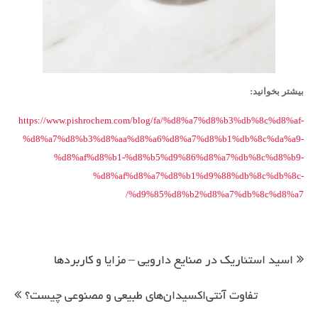
بیشتر بخوانید:
https://www.pishrochem.com/blog/fa/%d8%a7%d8%b3%db%8c%d8%af-
%d8%a7%d8%b3%d8%aa%d8%a6%d8%a7%d8%b1%db%8c%da%a9-
%d8%af%d8%b1-%d8%b5%d9%86%d8%a7%db%8c%d8%b9-
%d8%af%d8%a7%d8%b1%d9%88%db%8c%db%8c-
%d9%85%d8%b2%d8%a7%db%8c%d8%a7/
راهبری
نوشته
اسید استئاریک در صنایع دارویی – مزایا و کاربردها
تفاوت آنتی‌اکسیدان‌های طبیعی و مصنوعی چیست؟