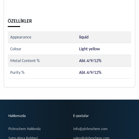
ÖZELLİKLER
Appearance
liquid
Colour
Light yellow
Metal Content %
Abt.4/9/12%
Purity %
Abt.4/9/12%
Hakkımızda
E-postalar
Pishrochem Hakkında
info@pishrochem.com
Satın Alma Rehberi
sales@pishrochem.com