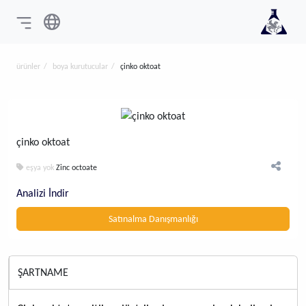
ürünler
boya kurutucular
çinko oktoat
çinko oktoat
eşya yok
Zinc octoate
Analizi İndir
Satınalma Danışmanlığı
ŞARTNAME